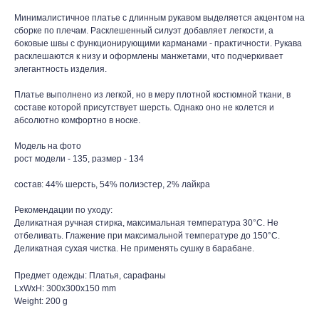
Минималистичное платье с длинным рукавом выделяется акцентом на
сборке по плечам. Расклешенный силуэт добавляет легкости, а
боковые швы с функционирующими карманами - практичности. Рукава
расклешаются к низу и оформлены манжетами, что подчеркивает
элегантность изделия.
Платье выполнено из легкой, но в меру плотной костюмной ткани, в
составе которой присутствует шерсть. Однако оно не колется и
абсолютно комфортно в носке.
Модель на фото
рост модели - 135, размер - 134
состав: 44% шерсть, 54% полиэстер, 2% лайкра
Рекомендации по уходу:
Деликатная ручная стирка, максимальная температура 30°С. Не
отбеливать. Глажение при максимальной температуре до 150°С.
Деликатная сухая чистка. Не применять сушку в барабане.
Предмет одежды: Платья, сарафаны
LxWxH: 300x300x150 mm
Weight: 200 g