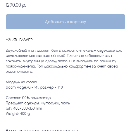
1290,00
р.
Добавить в корзину
УЗНАТЬ РАЗМЕР
Двуслойный топ, может быть самостоятельным изделием или
использоваться как нижний слой. Плечевые и боковые швы
закрыты внутренним слоем топа. Низ выполнен по принципу
пояса-манжета. Топ максимально комфортен за счет своей
эластичности.
Модель на фото
рост модели - 141, размер - 140
Состав: 100% полиэстер
Предмет одежды: Футболки, топы
lwh: 400x300x150 mm
Weight: 400 g