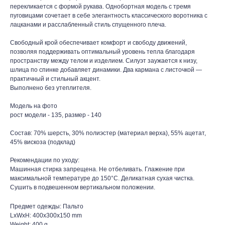
перекликается с формой рукава. Однобортная модель с тремя
пуговицами сочетает в себе элегантность классического воротника с
лацканами и расслабленный стиль спущенного плеча.
Свободный крой обеспечивает комфорт и свободу движений,
позволяя поддерживать оптимальный уровень тепла благодаря
пространству между телом и изделием. Силуэт заужается к низу,
шлица по спинке добавляет динамики. Два кармана с листочкой —
практичный и стильный акцент.
Выполнено без утеплителя.
Модель на фото
рост модели - 135, размер - 140
Состав: 70% шерсть, 30% полиэстер (материал верха), 55% ацетат,
45% вискоза (подклад)
Рекомендации по уходу:
Машинная стирка запрещена. Не отбеливать. Глажение при
максимальной температуре до 150°С. Деликатная сухая чистка.
Сушить в подвешенном вертикальном положении.
Предмет одежды: Пальто
LxWxH: 400x300x150 mm
Weight: 400 g