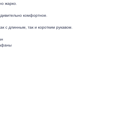
но жарко.
удивительно комфортное.
ак с длинным, так и коротким рукавом.
ан
рафаны