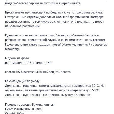
модель-бестселлер мы выпустили и в черном цвете.
Брюки имеют прилегающий по бедрам силуэт с поясом на резинке.
Отстроченные стрелки добавляют большей графичности. Комфорт
посадки достигнут в том числе за счет ткани: она плотная, но имеет
небольшое растяжение.
Идеально сочетается с жилетом с баской, с рубашкой базовой в
разных цветах, трикотажной блузой с крыльями, свитшотом коконом.
Идеально к ним также подходит новый Жакет удлиненный с лацканом
в пайетку.
Модель на фото
рост модели - 136, размер - 140
состав: 65% вискоза, 30% нейлон, 5% эластан
Рекомендации по уходу:
Деликатная машинная стирка, максимальная температура 30°С. Не
отбеливать. Глажение при максимальной температуре до 150°С.
Деликатная сухая чистка. Не применять сушку в барабане.
Предмет одежды: Брюки, легинсы
LxWxH: 400x300x100 mm
Weight: 200 g